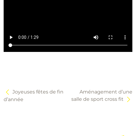
Navigation
de
l’article
Joyeuses fêtes de fin
Aménagement d’une
salle de sport cross fit
d’année