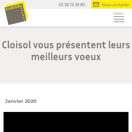
Passer
02 38 76 38 80
Nous contacter
au
MENU
contenu
Cloisol vous présentent leurs
meilleurs voeux
Janvier 2020