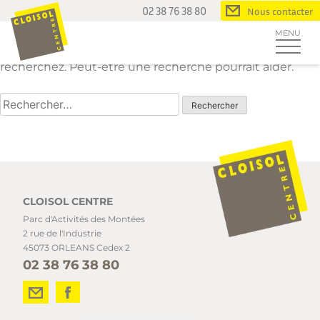
Aucun contenu trouvé
Passer
02 38 76 38 80
Nous contacter
au
MENU
contenu
Il semble que nous ne pouvons pas trouver ce que vous
recherchez. Peut-être une recherche pourrait aider.
Rechercher :
CLOISOL CENTRE
Parc d'Activités des Montées
2 rue de l'Industrie
45073 ORLEANS Cedex 2
02 38 76 38 80