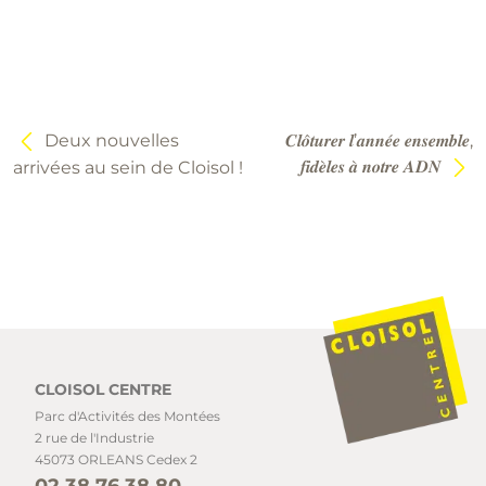
Navigation
de
l’article
Deux nouvelles
𝑪𝒍𝒐̂𝒕𝒖𝒓𝒆𝒓 𝒍’𝒂𝒏𝒏𝒆́𝒆 𝒆𝒏𝒔𝒆𝒎𝒃𝒍𝒆,
𝒇𝒊𝒅𝒆̀𝒍𝒆𝒔 𝒂̀ 𝒏𝒐𝒕𝒓𝒆 𝑨𝑫𝑵
arrivées au sein de Cloisol !
CLOISOL CENTRE
Parc d'Activités des Montées
2 rue de l'Industrie
45073 ORLEANS Cedex 2