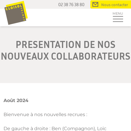
Passer
02 38 76 38 80
Nous contacter
au
MENU
contenu
PRESENTATION DE NOS
NOUVEAUX COLLABORATEURS
Août 2024
Bienvenue à nos nouvelles recrues :
De gauche à droite : Ben (Compagnon), Loïc