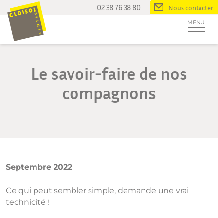
Passer
02 38 76 38 80
Nous contacter
au
MENU
contenu
Le savoir-faire de nos
compagnons
Septembre 2022
Ce qui peut sembler simple, demande une vrai
technicité !